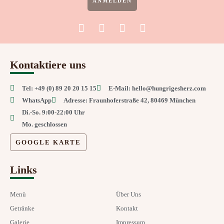
ANMELDEN
F
I
T
Y
a
n
r
e
c
s
i
l
e
t
p
p
Kontaktiere uns
b
a
a
o
g
d
Tel: +49 (0) 89 20 20 15 15
E-Mail: hello@hungrigesherz.com
o
r
v
k
a
i
WhatsApp
Adresse: Fraunhoferstraße 42, 80469 München
m
s
Di.-So. 9:00-22:00 Uhr
o
Mo. geschlossen
r
GOOGLE KARTE
Links
Menü
Über Uns
Getränke
Kontakt
Galerie
Impressum