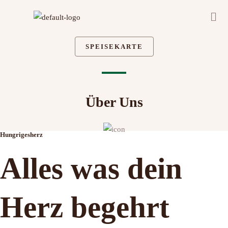
Zum
Men
Inhalt
springen
SPEISEKARTE
Über Uns
Hungrigesherz
Alles was dein
Herz begehrt