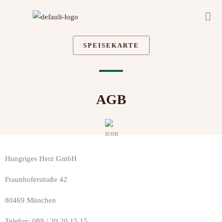
Zum
Men
Inhalt
springen
SPEISEKARTE
AGB
Hungriges Herz GmbH
Fraunhoferstraße 42
80469 München
Telefon: 089 / 20 20 15 15