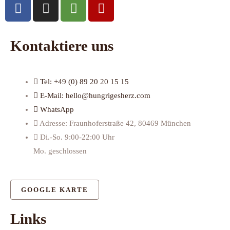
F
I
T
Y
a
n
r
e
c
s
i
l
e
t
p
p
Kontaktiere uns
b
a
a
o
g
d
o
r
v
Tel: +49 (0) 89 20 20 15 15
k
a
i
E-Mail: hello@hungrigesherz.com
m
s
WhatsApp
o
Adresse: Fraunhoferstraße 42, 80469 München
r
Di.-So. 9:00-22:00 Uhr
Mo. geschlossen
GOOGLE KARTE
Links