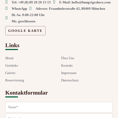
Tel: +49 (0) 89 20 20 15 15
E-Mail: hello@hungrigesherz.com
o
r
v
k
a
i
WhatsApp
Adresse: Fraunhoferstraße 42, 80469 München
m
s
Di.-So. 9:00-22:00 Uhr
o
Mo. geschlossen
r
GOOGLE KARTE
Links
Menü
Über Uns
Getränke
Kontakt
Galerie
Impressum
Reservierung
Datenschutz
Kontaktformular
Name
Telefon